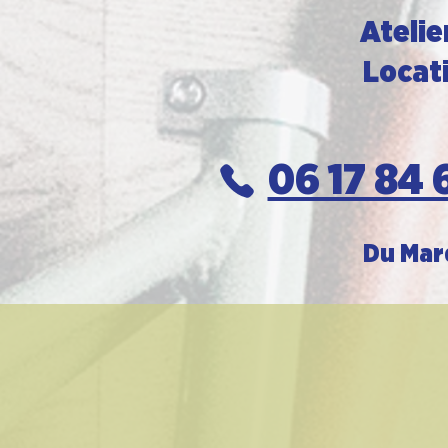
Atelie
Locati
06 17 84 
Du Mard