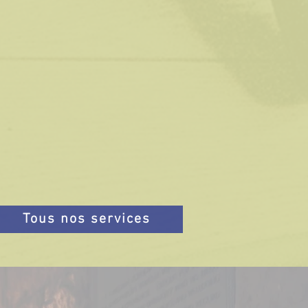
Voyage à vélo
Que vous soyez en pleine
aventure ou juste en
scapade, notre atelier est là
pour vous.​
Tous nos services