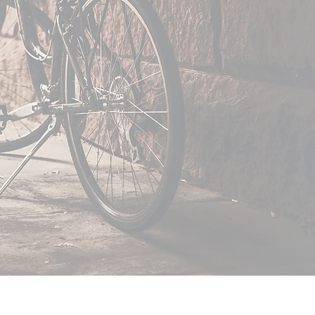
 enseigner la
intervention.
solutions pour
èces d'occasion
reux pour les
cycle