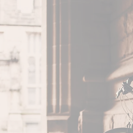
À PROPOS
e - Fondateur Bicycool - Mécanicien et m
ion ingénieur en Environnement, je me suis rec
s cycles depuis 10 ans. J'ai travaillé en association
s de vélos destinés à la poubelle, puis j’ai créé
 mon service de réparation de vélos à domicile à Mars
s quelques années à Sisteron, il était temps pour moi
avoir ma boutique dédiée aux vélos, un lieu qui me
voyages à vélo et de toutes les autres pratiques, 