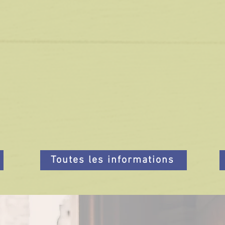
Vente d'accessoires
Location matériel
Besoin de confort ?
e
Envie d'évasion ?
Toutes les informations