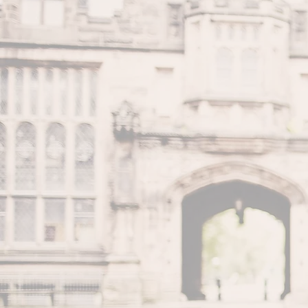
Etienn
D’une format
l’artisanat de
des centaine
pendant 5 ans
Installé depui
doux rêve d'
rassemble.
Passionné de 