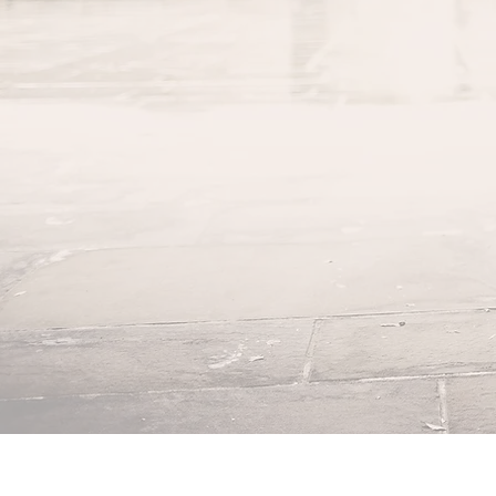
passé mon di
pratique du v
Dans la bouti
améliorer l'ut
pour prolong
voyageurs à v
Peac