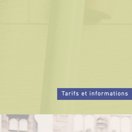
Atelier vélo
Réparation express ou
entretien complet ?
Intervention à domicile ?
Tarifs et informations