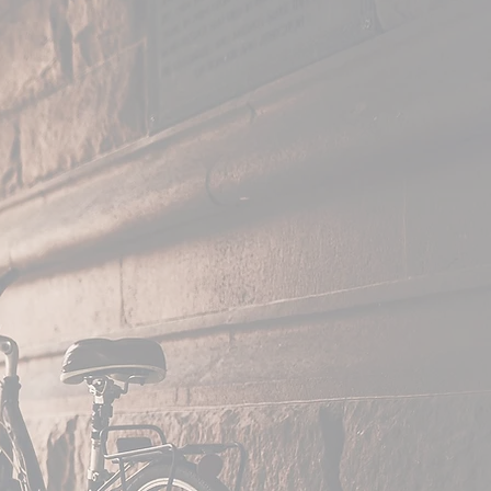
oniteur
onverti dans
 pour valoriser
 et développé
eille.
 de réaliser ce
 ressemble et
j'ai récemment