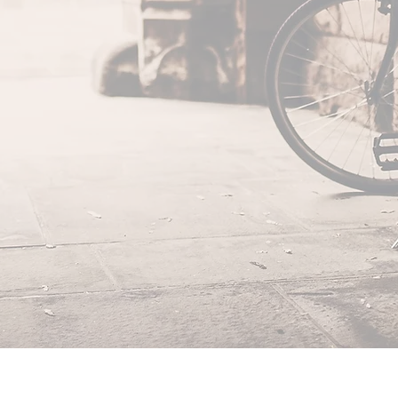
plôme de moniteur vélo pour pouvoir maintenant
élo dans les écoles et agrandir ainsi mes domaines d'
que Bicycool de Sisteron, je souhaite proposer des 
ilisation du vélo dans la commune, revaloriser les pi
er leur durée de vie et proposer un lieu chaleu
élo, pratique qui me passionne et que j'encourage.
e, Love & Bi